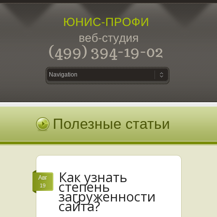
Полезные статьи
Как узнать
Авг
степень
19
загруженности
сайта?