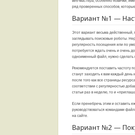
веб-мастера, особенно новички, име
ряд проверенных способов, которые
Вариант №1 — Нас
Этот вариант весьма действенный, по
заглядывать поисковые роботы. Нере
регулярность посещения или по умол
потребуется ждать очень и очень до
одноименный файл, нужно сделать 
Рекомендуется поставить частоту п
станут заходить к вам каждый день
после того как все страницы ресурс
соответствии с регулярностью доба
статьи раз в неделю, то и «приглаш
Если пренебречь этим и оставить е
руководствоваться командами файла
на сайте.
Вариант №2 — Пок