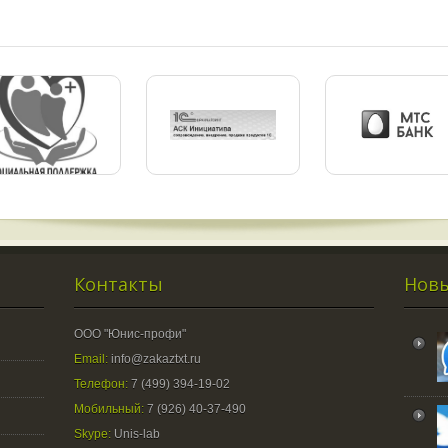
Контакты
Новы
ООО "Юнис-профи"
Email:
info@zakaztxt.ru
Телефон:
7 (499) 394-19-02
Мобильный:
7 (926) 40-37-490
Skype:
Unis-lab