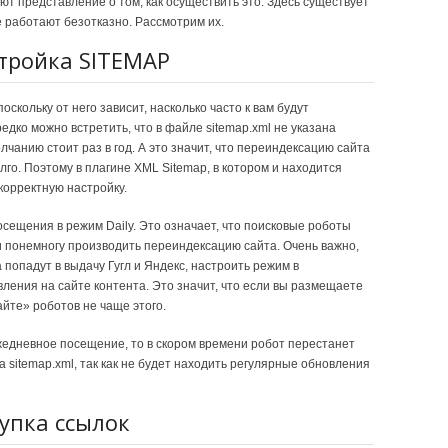
ют представление о том, как осуществить это. Здесь существует
 работают безотказно. Рассмотрим их.
тройка SITEMAP
скольку от него зависит, насколько часто к вам будут
дко можно встретить, что в файле sitemap.xml не указана
чанию стоит раз в год. А это значит, что переиндексацию сайта
лго. Поэтому в плагине XML Sitemap, в котором и находится
корректную настройку.
осещения в режим Daily. Это означает, что поисковые роботы
 и понемногу производить переиндексацию сайта. Очень важно,
а попадут в выдачу Гугл и Яндекс, настроить режим в
вления на сайте контента. Это значит, что если вы размещаете
айте» роботов не чаще этого.
жедневное посещение, то в скором времени робот перестанет
 sitemap.xml, так как не будет находить регулярные обновления
упка ссылок