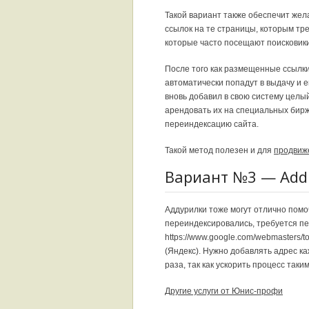
Такой вариант также обеспечит жел
ссылок на те страницы, которым тр
которые часто посещают поисковики
После того как размещенные ссылки
автоматически попадут в выдачу и 
вновь добавил в свою систему целый
арендовать их на специальных бирж
переиндексацию сайта.
Такой метод полезен и для
продвиж
Вариант №3 — Add
Аддурилки тоже могут отлично помо
переиндексировались, требуется пе
https://www.google.com/webmasters/too
(Яндекс). Нужно добавлять адрес ка
раза, так как ускорить процесс таки
Другие услуги от Юнис-профи