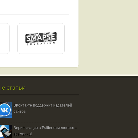
е статьи
ВКонтакте поддержит издателей
сайтов
Верификация в Twitter отменяется –
временно!