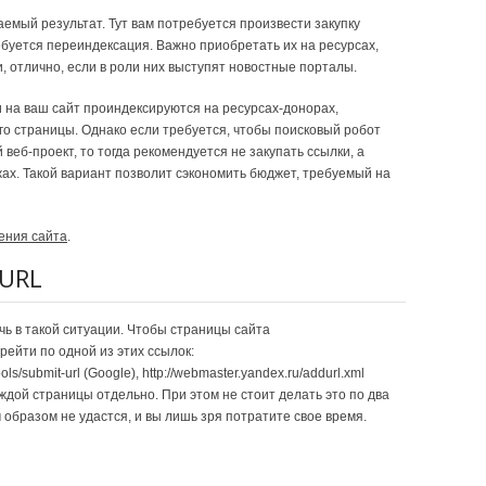
аемый результат. Тут вам потребуется произвести закупку
ебуется переиндексация. Важно приобретать их на ресурсах,
, отлично, если в роли них выступят новостные порталы.
 на ваш сайт проиндексируются на ресурсах-донорах,
его страницы. Однако если требуется, чтобы поисковый робот
 веб-проект, то тогда рекомендуется не закупать ссылки, а
ах. Такой вариант позволит сэкономить бюджет, требуемый на
ения сайта
.
URL
чь в такой ситуации. Чтобы страницы сайта
рейти по одной из этих ссылок:
ls/submit-url (Google), http://webmaster.yandex.ru/addurl.xml
ждой страницы отдельно. При этом не стоит делать это по два
м образом не удастся, и вы лишь зря потратите свое время.