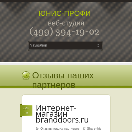
Отзывы наших
партнеров
Интернет-
Сен
магазин
19
branddoors.ru
Отзывы наших партнеров
Share this