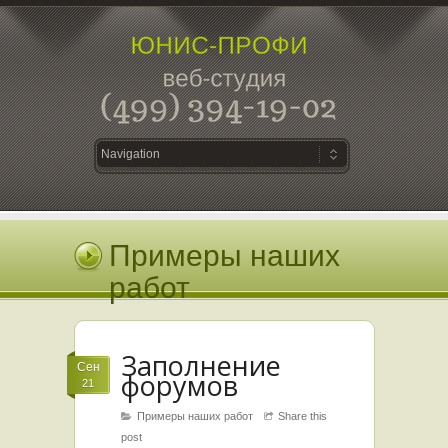
Примеры наших
работ
Заполнение
Сен
форумов
21
Примеры наших работ
Share this
post