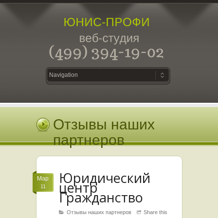
Отзывы наших
партнеров
Юридический
Мар
центр
11
Гражданство
Отзывы наших партнеров
Share this