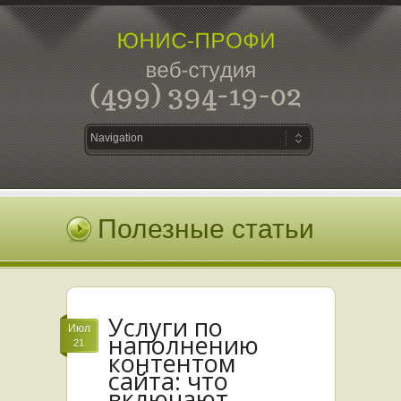
Полезные статьи
Услуги по
Июл
наполнению
21
контентом
сайта: что
включают