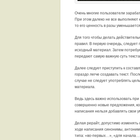
Очень многие пользователи зарабат
При этом далеко не все выполняют е
то его ценность в разы уменьшается
Для того чтобы делать действитель
правил. В первую очередь, следует
исходный материал. Затем потребуе
передают самую важную суть текста
Далее следует приступить к составл
гораздо легче создавать текст. Посл
случае не следует употреблять цел
материала.
Ведь здесь важно использовать при
совершенно новые предложения, кот
написания нельзя добавлять свои у
Делая рерайт, допустимо изменять 
ходе написания синонимы, антонимы
типа: «во-первых…», «для начала…»