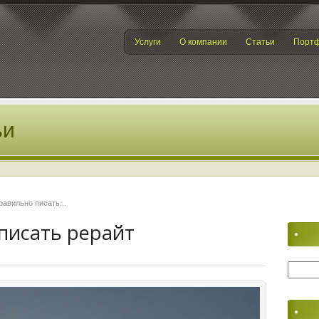
Услуги
О компании
Статьи
Порт
ьи
равильно писать...
писать рерайт
Найти: