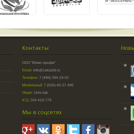
Контакты
Новы
ООО "Юнис-профи"
Email:
info@zakaztxt.ru
Телефон:
7 (499) 394-19-02
Мобильный:
7 (926) 40-37-490
Skype:
Unis-lab
ICQ:
204-410-779
Мы в соцсетях