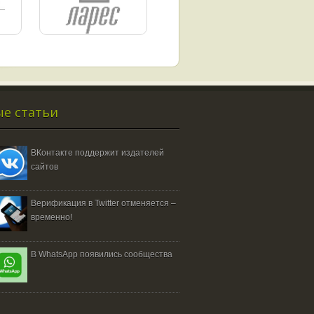
е статьи
ВКонтакте поддержит издателей
сайтов
Верификация в Twitter отменяется –
временно!
В WhatsApp появились сообщества