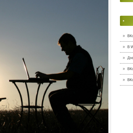
ВК
В 
Дз
ВК
ВК