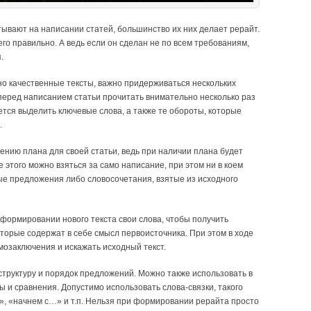
ывают на написании статей, большинство их них делает рерайт.
го правильно. А ведь если он сделан не по всем требованиям,
.
но качественные тексты, важно придерживаться нескольких
 перед написанием статьи прочитать внимательно несколько раз
тся выделить ключевые слова, а также те обороты, которые
.
ению плана для своей статьи, ведь при наличии плана будет
е этого можно взяться за само написание, при этом ни в коем
ые предложения либо словосочетания, взятые из исходного
 формировании нового текста свои слова, чтобы получить
орые содержат в себе смысл первоисточника. При этом в ходе
мозаключения и искажать исходный текст.
структуру и порядок предложений. Можно также использовать в
 и сравнения. Допустимо использовать слова-связки, такого
, «начнем с…» и т.п. Нельзя при формировании рерайта просто