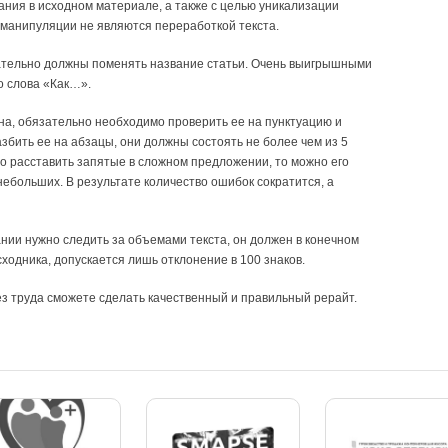
ания в исходном материале, а также с целью уникализации
е манипуляции не являются переработкой текста.
зательно должны поменять название статьи. Очень выигрышными
о слова «Как…».
ана, обязательно необходимо проверить ее на пунктуацию и
збить ее на абзацы, они должны состоять не более чем из 5
но расставить запятые в сложном предложении, то можно его
небольших. В результате количество ошибок сократится, а
ании нужно следить за объемами текста, он должен в конечном
исходника, допускается лишь отклонение в 100 знаков.
з труда сможете сделать качественный и правильный рерайт.