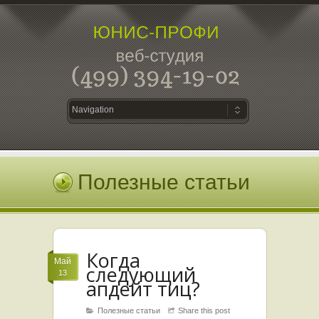
Полезные статьи
Когда
Май
следующий
13
апдейт тиц?
Полезные статьи
Share this post