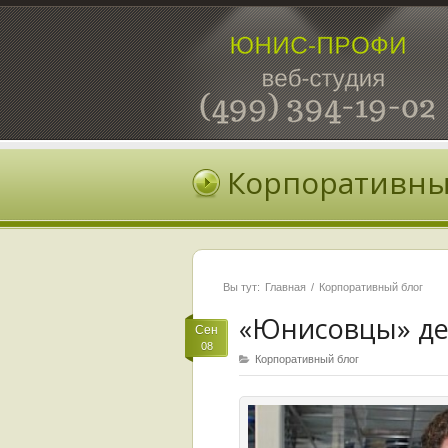
Корпоративны
Вы тут:
Главная
Корпоративный блог
«Юнисовцы» де
Сен
08
Корпоративный блог