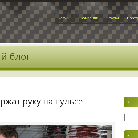
Услуги
О компании
Статьи
Порт
й блог
ржат руку на пульсе
Найти: