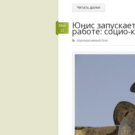
Читать далее
Юнис запускает
Май
работе: социо-
12
Корпоративный блог