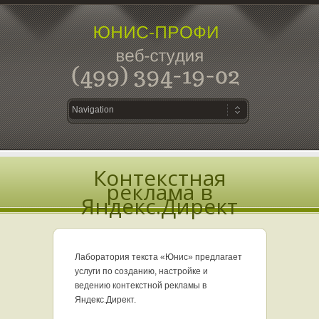
Контекстная
реклама в
Яндекс.Директ
Лаборатория текста «Юнис» предлагает
услуги по созданию, настройке и
ведению контекстной рекламы в
Яндекс.Директ.