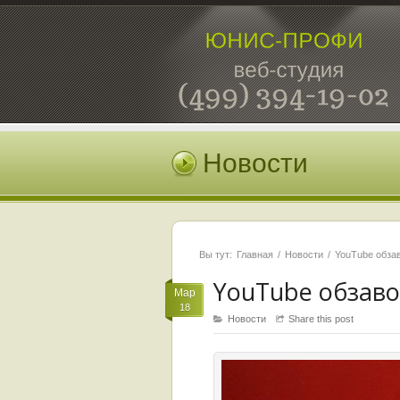
Новости
Вы тут:
Главная
Новости
YouTube обзав
YouTube обзав
Мар
18
Новости
Share this post