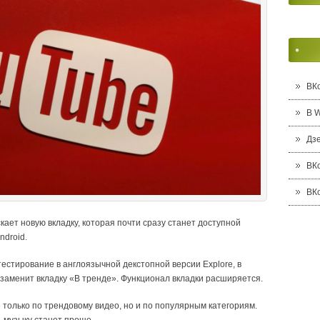
ВК
В 
Дз
ВК
ВК
ает новую вкладку, которая почти сразу станет доступной
ndroid.
стирование в англоязычной декстопной версии Explore, в
аменит вкладку «В тренде». Функционал вкладки расширяется.
 только по трендовому видео, но и по популярным категориям.
, музыку станет проще.