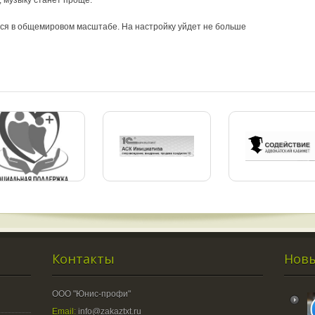
тся в общемировом масштабе. На настройку уйдет не больше
Контакты
Новы
ООО "Юнис-профи"
Email:
info@zakaztxt.ru