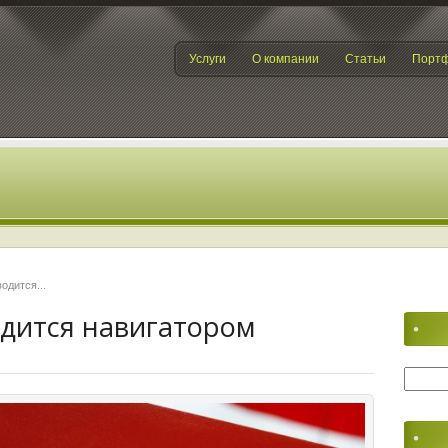
Услуги
О компании
Статьи
Порт
одится...
одится навигатором
Найти: