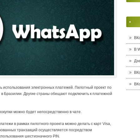
ВК
В 
Дз
ВК
ВК
 использования электронных платежей. Пилотный проект по
 в Бразилии. Другие страны обещают подключить к платежной
покупки можно будет непосредственно в чате.
латежи в рамках пилотного проекта можно делать с карт Visa,
ированных транзакций осуществляется посредством
спользования шестизначного PIN.