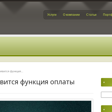
Услуги
О компании
Статьи
Порт
явится функция...
явится функция оплаты
Найти: