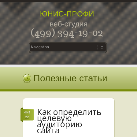
Полезные статьи
Как определить
Янв
целевую
22
аудиторию
сайта