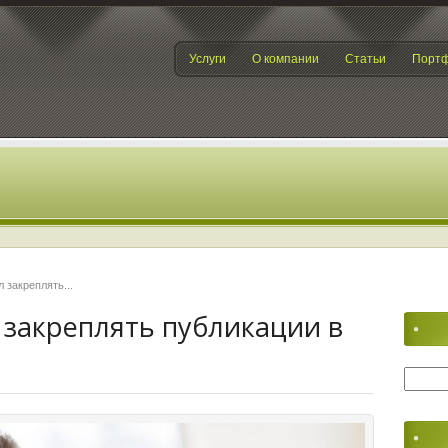
Услуги
О компании
Статьи
Порт
 закреплять...
закреплять публикации в
Найти: