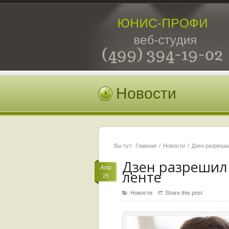
Новости
Вы тут:
Главная
Новости
Дзен разрешил
Дзен разрешил 
Апр
ленте
25
Новости
Share this post