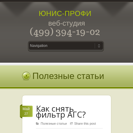
Полезные статьи
Как снять
Май
фильтр АГС?
27
Полезные статьи
Share this post