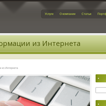
Услуги
О компании
Статьи
Порт
ормации из Интернета
и из Интернета
Найти: