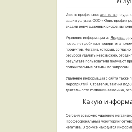
Услу
Ищете профильное
агентство
по удал
вашим услугам. ООО «Юнис-профи» ре
видами репутационных рисков, выполн
Удаление информации из
Яндекса
, др
позволяет добиться приоритета положи
продуктов. Негатив, который, согласн
ресурсов удалить невозможно, отодвиг
результате пользователи получают при
положительные отзывы по запросам.
Удаление информации с сайта также 
мероприятий. Стратегия, тактика по
деятельности компании-заказчика, ос
Какую информа
Сегодня возможно удаление негативно
Профессиональный мониторинг сетево
негатива. В фокусе находится информ