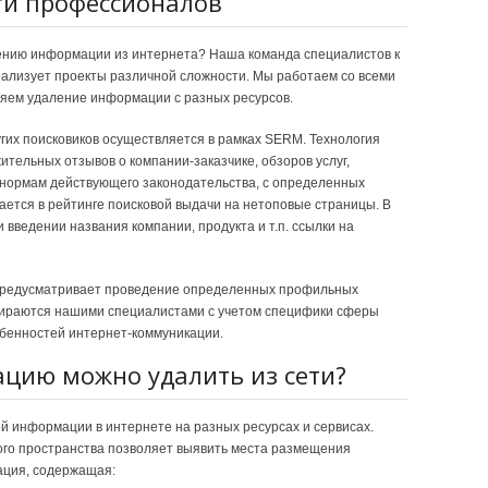
ги профессионалов
ению информации из интернета? Наша команда специалистов к
ализует проекты различной сложности. Мы работаем со всеми
яем удаление информации с разных ресурсов.
угих поисковиков осуществляется в рамках SERM. Технология
тельных отзывов о компании-заказчике, обзоров услуг,
о нормам действующего законодательства, с определенных
ается в рейтинге поисковой выдачи на нетоповые страницы. В
 введении названия компании, продукта и т.п. ссылки на
предусматривает проведение определенных профильных
дбираются нашими специалистами с учетом специфики сферы
обенностей интернет-коммуникации.
цию можно удалить из сети?
й информации в интернете на разных ресурсах и сервисах.
го пространства позволяет выявить места размещения
ация, содержащая: