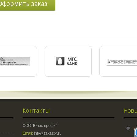
Оформить заказ
Контакты
Новы
ООО "Юнис-профи"
Email:
info@zakaztxt.ru