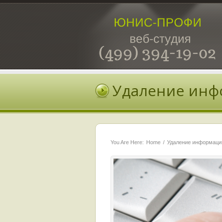
Удаление инф
You Are Here:
Home
Удаление информаци